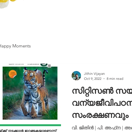
Happy Moments
Jithin Vijayan
Oct 9, 2022
8 min read
സിറ്റിസണ്‍ സ
വന്യജീവിപഠന
സംരക്ഷണവും
വി. ജിതിന്‍ ‌‌| പി. അഫ്‌ന |