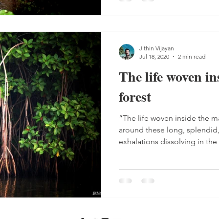
Jithin Vijayan
Jul 18, 2020
2 min read
The life woven i
forest
“The life woven inside the m
around these long, splendid,
exhalations dissolving in the 