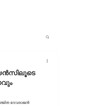
യന്‍സിലൂടെ
വും
 അഞ്ജിത ദേവരാജന്‍