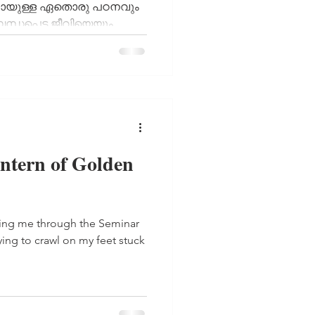
നായുള്ള ഏതൊരു പഠനവും
്ധപ്പെട്ട ജീവിയെയും...
antern of Golden
hing me through the Seminar
ying to crawl on my feet stuck