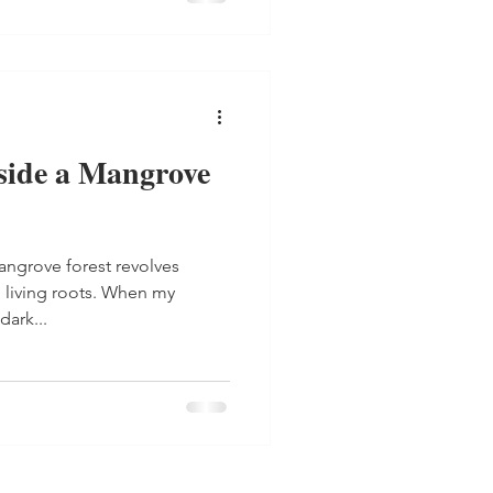
nside a Mangrove
angrove forest revolves
 living roots. When my
dark...