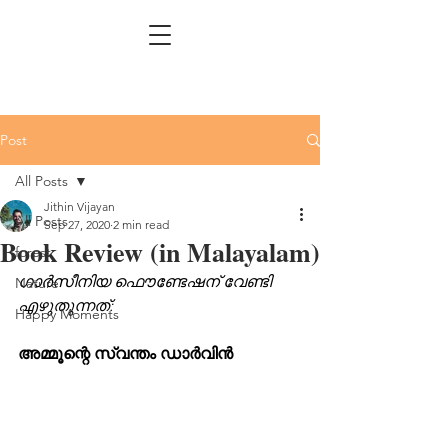
Post
All Posts
Jithin Vijayan
All Posts
Sep 27, 2020
2 min read
Book Review (in Malayalam)
forest
ഗാര്‍സീനിയ ഫൌണ്ടേഷന് വേണ്ടി 
Nature
എഴുതുന്നത്:
Happy Moments
അമ്മൂന്റെ സ്വന്തം ഡാര്‍വിന്‍