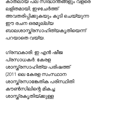
കാതലായ പല സിദ്ധാന്തങ്ങളും വളരെ 
ലളിതമായി, ഇഴചേര്‍ത്ത് 
അവതരിപ്പിക്കുകയും കൂടി ചെയ്യുന്ന 
ഈ രചന ഒരമൂല്ല്യ 
ബാലശാസ്ത്രസാഹിത്യകൃതിയെന്ന് 
പറയാതെ വയ്യ. 
ഗ്രന്ഥകാരി: ഇ എന്‍ ഷീജ
പ്രസാധകര്‍: കേരള 
ശാസ്ത്രസാഹിത്യ പരിഷത്ത്
(2011 ലെ കേരള സംസ്ഥാന 
ശാസ്ത്രസാങ്കേതിക പരിസ്ഥിതി 
കൗൺസിലിന്റെ മികച്ച 
ശാസ്ത്രകൃതിയ്ക്കുള്ള 
(ബാലസാഹിത്യം) പുരസ്കാരം നേടിയ 
കൃതി.
വില: 70 രൂപ.
കണ്ണി: 
KSSP website
 | 
Pusthakakkada.com